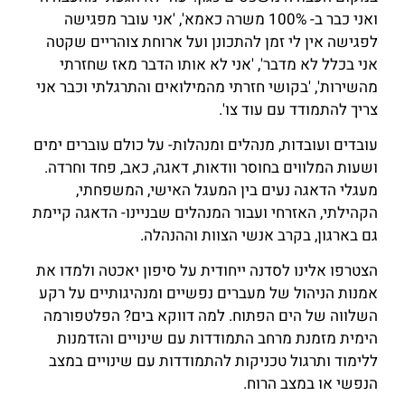
ואני כבר ב- 100% משרה כאמא', 'אני עובר מפגישה
לפגישה אין לי זמן להתכונן ועל ארוחת צוהריים שקטה
אני בכלל לא מדבר', 'אני לא אותו הדבר מאז שחזרתי
מהשירות', 'בקושי חזרתי מהמילואים והתרגלתי וכבר אני
צריך להתמודד עם עוד צו'.
עובדים ועובדות, מנהלים ומנהלות- על כולם עוברים ימים
ושעות המלווים בחוסר וודאות, דאגה, כאב, פחד וחרדה.
מעגלי הדאגה נעים בין המעגל האישי, המשפחתי,
הקהילתי, האזרחי ועבור המנהלים שבניינו- הדאגה קיימת
גם בארגון, בקרב אנשי הצוות וההנהלה.
הצטרפו אלינו לסדנה ייחודית על סיפון יאכטה ולמדו את
אמנות הניהול של מעברים נפשיים ומנהיגותיים על רקע
השלווה של הים הפתוח. למה דווקא בים? הפלטפורמה
הימית מזמנת מרחב התמודדות עם שינויים והזדמנות
ללימוד ותרגול טכניקות להתמודדות עם שינויים במצב
הנפשי או במצב הרוח.