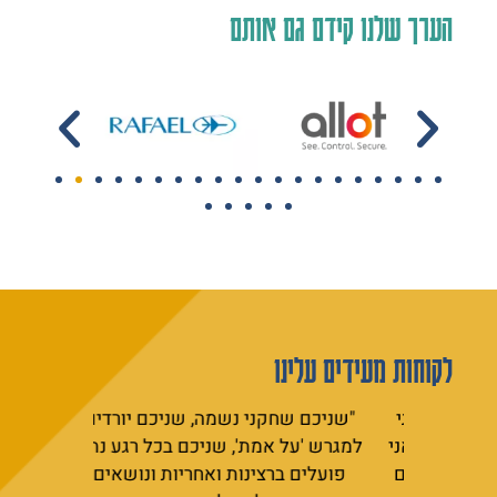
הערך שלנו קידם גם אותם
לקוחות מעידים עלינו
ם פגשתי
"שניכם שחקני נשמה, שניכם יורדים
"יצאתי מ
ה, אך אני
למגרש 'על אמת', שניכם בכל רגע נתון
לצאת מאזור 
ו ביועצים
פועלים ברצינות ואחריות ונושאים
הלב והמחנק ב