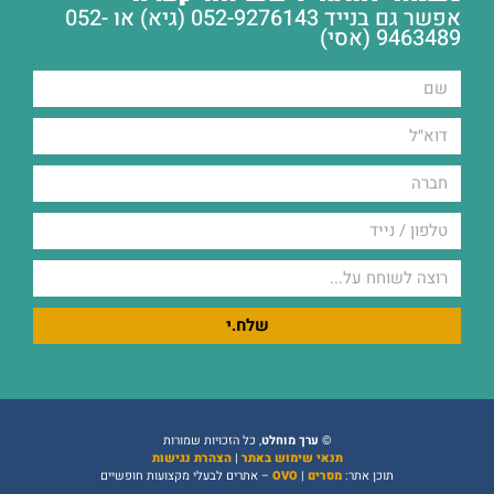
אפשר גם בנייד 052-9276143 (גיא) או 052-
9463489 (אסי)
שלח.י
©
ערך מוחלט
, כל הזכויות שמורות
תנאי שימוש באתר
|
הצהרת נגישות
תוכן אתר:
מסרים
|
OVO
– אתרים לבעלי מקצועות חופשיים