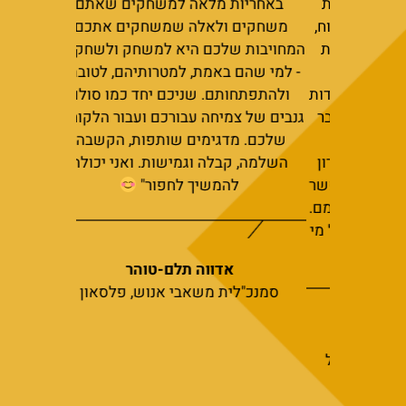
 ליוו את
באחריות מלאה למשחקים שאתם
ים (פיתוח,
משחקים ולאלה שמשחקים אתכם.
ת, סבלנות
המחויבות שלכם היא למשחק ולשחקנים
חב נעים
- למי שהם באמת, למטרותיהם, לטובתם
 להתמודדות
ולהתפתחותם. שניכם יחד כמו סולם
צבי משבר
גנבים של צמיחה עבורכם ועבור הלקוחות
משתתף 
שלכם. מדגימים שותפות, הקשבה,
יש כישרון
השלמה, קבלה וגמישות. ואני יכולה
לים ולאפשר
להמשיך לחפור"
 של עצמם.
וחה שכל מי
"
אדווה תלם-טוהר
סמנכ"לית משאבי אנוש, פלסאון
דה, רפאל