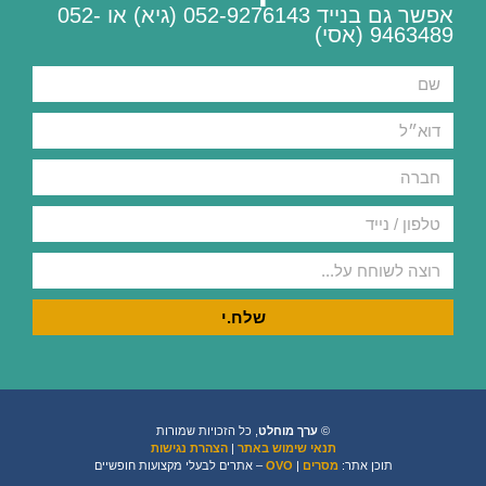
אפשר גם בנייד 052-9276143 (גיא) או 052-
9463489 (אסי)
שלח.י
©
ערך מוחלט
, כל הזכויות שמורות
תנאי שימוש באתר
|
הצהרת נגישות
תוכן אתר:
מסרים
|
OVO
– אתרים לבעלי מקצועות חופשיים